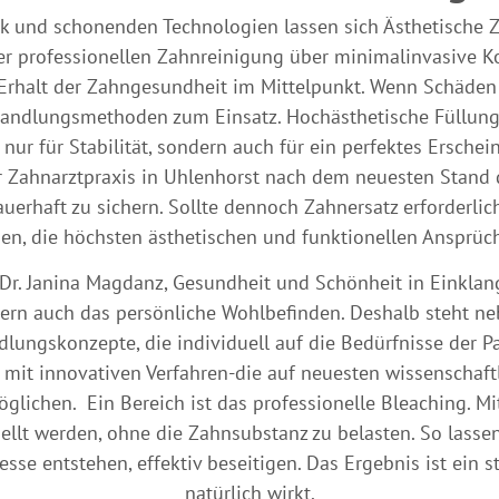
stik und schonenden Technologien lassen sich Ästhetische
der professionellen Zahnreinigung über minimalinvasive K
e Erhalt der Zahngesundheit im Mittelpunkt. Wenn Schäde
dlungsmethoden zum Einsatz. Hochästhetische Füllungsm
nur für Stabilität, sondern auch für ein perfektes Ersche
 Zahnarztpraxis in Uhlenhorst nach dem neuesten Stand d
uerhaft zu sichern. Sollte dennoch Zahnersatz erforderlich
n, die höchsten ästhetischen und funktionellen Ansprüc
Dr. Janina Magdanz, Gesundheit und Schönheit in Einklan
ndern auch das persönliche Wohlbefinden. Deshalb steht n
lungskonzepte, die individuell auf die Bedürfnisse der 
mit innovativen Verfahren-die auf neuesten wissenschaf
glichen. Ein Bereich ist das professionelle Bleaching. 
ellt werden, ohne die Zahnsubstanz zu belasten. So lassen
sse entstehen, effektiv beseitigen. Das Ergebnis ist ein st
natürlich wirkt.