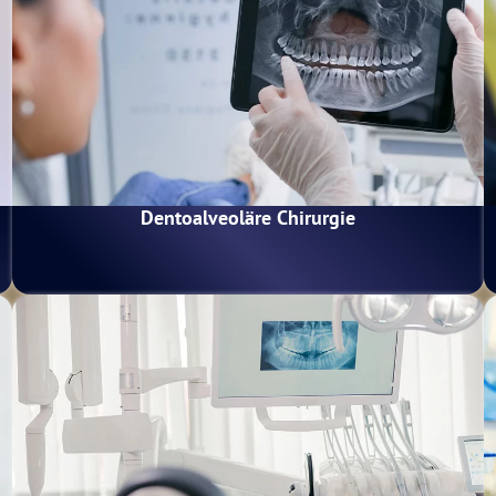
Dentoalveoläre Chirurgie